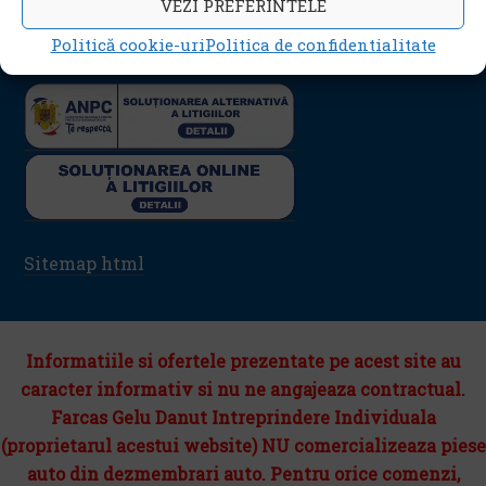
VEZI PREFERINTELE
Politica cookie-uri (UE)
Politică cookie-uri
Politica de confidentialitate
Sitemap html
Informatiile si ofertele prezentate pe acest site au
caracter informativ si nu ne angajeaza contractual.
Farcas Gelu Danut Intreprindere Individuala
(proprietarul acestui website) NU comercializeaza piese
auto din dezmembrari auto. Pentru orice comenzi,