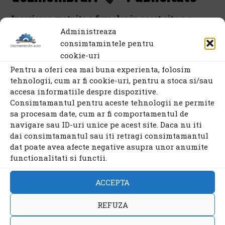
Inscrierea gratuita a firmelor in acest site s-a
Administreaza
sistat, dar se pot face inscrieri contra cost.
consimtamintele pentru
cookie-uri
Pentru detalii:
contact@farcasgelu.eu
.
Pentru a oferi cea mai buna experienta, folosim
tehnologii, cum ar fi cookie-uri, pentru a stoca si/sau
De asemenea, daca doriti sa va promovati firma in
accesa informatiile despre dispozitive.
acest site (contra cost) prin advertoriale, bannere
Consimtamantul pentru aceste tehnologii ne permite
etc. va rugam sa ne contactati.
sa procesam date, cum ar fi comportamentul de
navigare sau ID-uri unice pe acest site. Daca nu iti
dai consimtamantul sau iti retragi consimtamantul
4.7/5 - (30 voturi)
dat poate avea afecte negative asupra unor anumite
functionalitati si functii.
PROTECTIA CONSUMATORILOR
ACCEPTA
:
www.anpc.ro
;
: 021.9551
REFUZA
Politica de confidentialitate