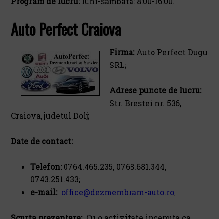
Program de lucru:
luni-sambata: 8:00-16:00.
Auto Perfect Craiova
Firma:
Auto Perfect Dugu
SRL;
Adrese puncte de lucru:
Str. Brestei nr. 536,
Craiova, judetul Dolj;
Date de contact:
Telefon:
0764.465.235, 0768.681.344,
0743.251.433;
e-mail:
office@dezmembram-auto.ro
;
Scurta prezentare:
Cu o activitate inceputa ca