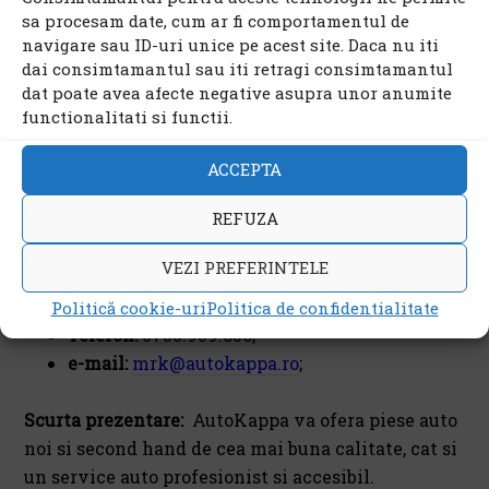
sa procesam date, cum ar fi comportamentul de
navigare sau ID-uri unice pe acest site. Daca nu iti
Firma:
SC Motorkappa
dai consimtamantul sau iti retragi consimtamantul
SRL;
dat poate avea afecte negative asupra unor anumite
functionalitati si functii.
Adrese puncte de
lucru:
strada General
ACCEPTA
Stefan Ispas, nr. 96A,
REFUZA
Craiova, judetul Dolj;
VEZI PREFERINTELE
Date de contact:
Politică cookie-uri
Politica de confidentialitate
Telefon:
0733.939.856;
e-mail:
mrk@autokappa.ro
;
Scurta prezentare:
AutoKappa va ofera piese auto
noi si second hand de cea mai buna calitate, cat si
un service auto profesionist si accesibil.