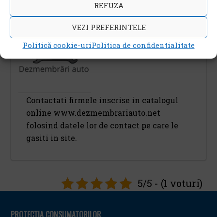
REFUZA
Cum procedez daca vreau sa vand o masina pentru
dezmembrari auto?
VEZI PREFERINTELE
Politică cookie-uri
Politica de confidentialitate
Contactati firmele inscrise in catalogul
online www.dezmembrariauto.net
folosind datele lor de contact pe care le
gasiti in site.
5/5 - (1 voturi)
PROTECTIA CONSUMATORILOR