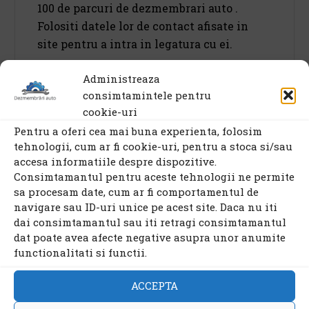
100 de parcuri de dezmembrari auto .
Folositi datele lor de contact afisate in
site pentru a intra in legatura cu ei.
Administreaza
consimtamintele pentru
cookie-uri
Cum sunt organizate firmele de dezmembrari auto in site?
Pentru a oferi cea mai buna experienta, folosim
tehnologii, cum ar fi cookie-uri, pentru a stoca si/sau
accesa informatiile despre dispozitive.
Consimtamantul pentru aceste tehnologii ne permite
sa procesam date, cum ar fi comportamentul de
navigare sau ID-uri unice pe acest site. Daca nu iti
dai consimtamantul sau iti retragi consimtamantul
Firmele de dezmembrari auto inscrise in
dat poate avea afecte negative asupra unor anumite
www.dezmembrariauto.net sunt
functionalitati si functii.
organizate pe judete si Bucuresti.
ACCEPTA